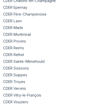
CDER Châlons-en-Champagne
CDER Epernay
CDER Fère-Champenoise
CDER Laon
CDER Marle
CDER Montmirail
CDER Provins
CDER Reims
CDER Rethel
CDER Sainte-Ménehould
CDER Soissons
CDER Suippes
CDER Troyes
CDER Vervins
CDER Vitry-le-François
CDER Vouziers