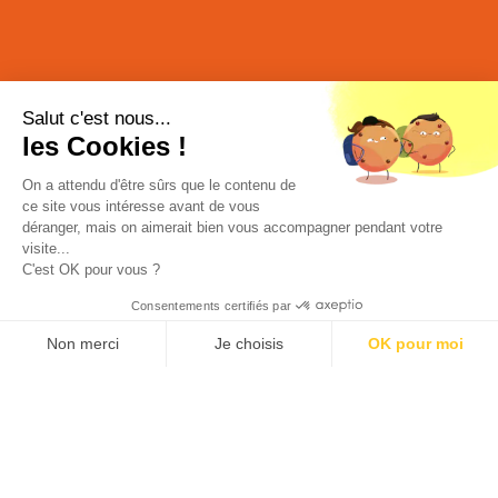
Salut c'est nous...
les Cookies !
On a attendu d'être sûrs que le contenu de
ce site vous intéresse avant de vous
déranger, mais on aimerait bien vous accompagner pendant votre
RETOUR EN HAUT DE LA PAGE
visite...
C'est OK pour vous ?
Consentements certifiés par
Non merci
Je choisis
OK pour moi
Plateforme de Gestion du Consentement : Personnalisez vos Opt
Axeptio consent
Notre plateforme vous permet d'adapter et de gérer vos paramètre
CDER Mont Bernard
Route de Suippes CS 10511
51006 Châlons-en-Champagne Cedex